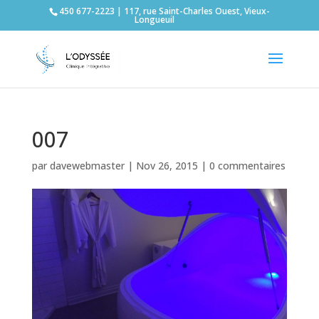
450 677-2223 | 117, rue Saint-Charles Ouest, Vieux-
Longueuil
007
par
davewebmaster
|
Nov 26, 2015
|
0 commentaires