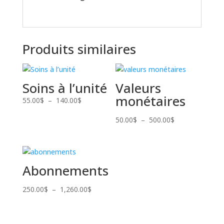
Produits similaires
Soins à l’unité
Valeurs
monétaires
Plage
55.00
$
–
140.00
$
de
Plage
50.00
$
–
500.00
$
prix :
de
55.00$
prix :
à
50.00$
140.00$
à
Abonnements
500.00$
Plage
250.00
$
–
1,260.00
$
de
prix :
250.00$