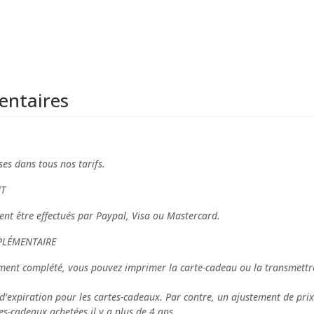
entaires
ses dans tous nos tarifs.
T
nt être effectués par Paypal, Visa ou Mastercard.
PLÉMENTAIRE
ment complété, vous pouvez imprimer la carte-cadeau ou la transmettre
 d’expiration pour les cartes-cadeaux. Par contre, un ajustement de prix
es-cadeaux achetées il y a plus de 4 ans.