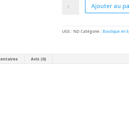
quantité
Ajouter au p
de
Valeurs
monétaires
UGS :
ND
Catégorie :
Boutique en l
entaires
Avis (0)