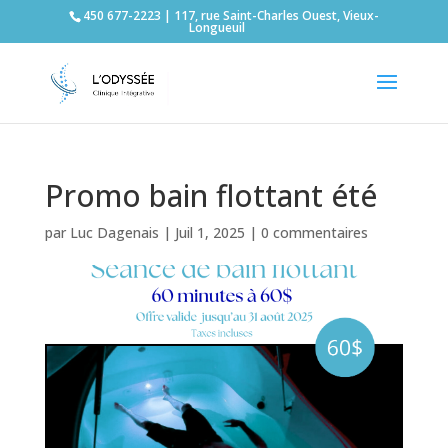
450 677-2223 | 117, rue Saint-Charles Ouest, Vieux-
Longueuil
Promo bain flottant été
par
Luc Dagenais
|
Juil 1, 2025
|
0 commentaires