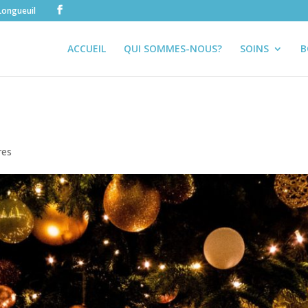
Longueuil
ACCUEIL
QUI SOMMES-NOUS?
SOINS
B
res