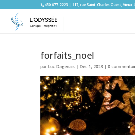
450 677-2223 | 117, rue Saint-Charles Ouest, Vieux-
forfaits_noel
par
Luc Dagenais
|
Déc 1, 2023
|
0 commentai