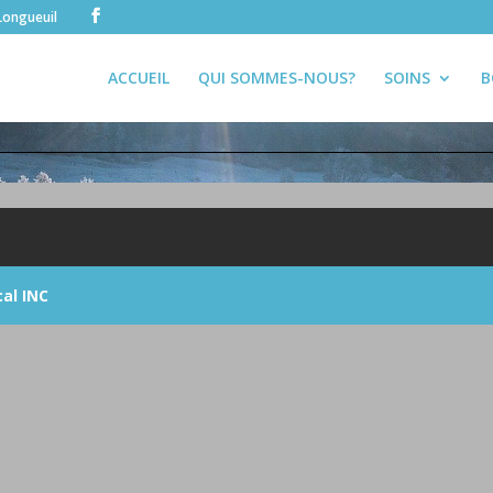
Longueuil
ACCUEIL
QUI SOMMES-NOUS?
SOINS
B
cal INC