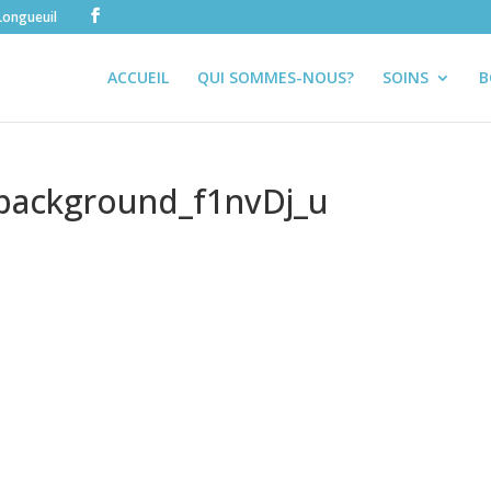
Longueuil
ACCUEIL
QUI SOMMES-NOUS?
SOINS
B
-background_f1nvDj_u