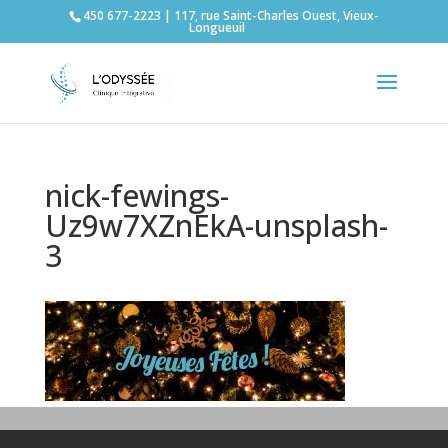
450 677-2223 | 117, rue Saint-Charles Ouest, Vieux-
Longueuil
nick-fewings-
Uz9w7XZnEkA-unsplash-
3