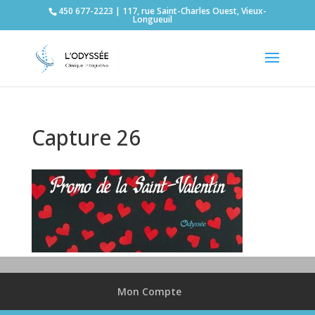
450 677-2223 | 117, rue Saint-Charles Ouest, Vieux-
Longueuil
Capture 26
Mon Compte