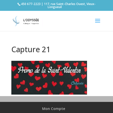
450 677-2223 | 117, rue Saint-Charles Ouest, Vieux-
Longueuil
Capture 21
Mon Compte