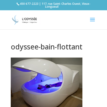
450 677-2223 | 117, rue Saint-Charles Ouest, Vieux-
Longueuil
odyssee-bain-flottant